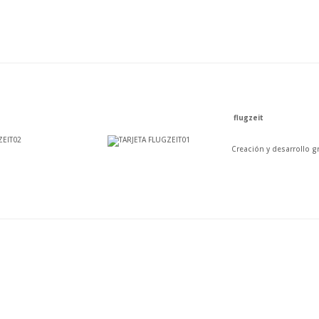
flugzeit
.
….
Creación y desarrollo gr
…